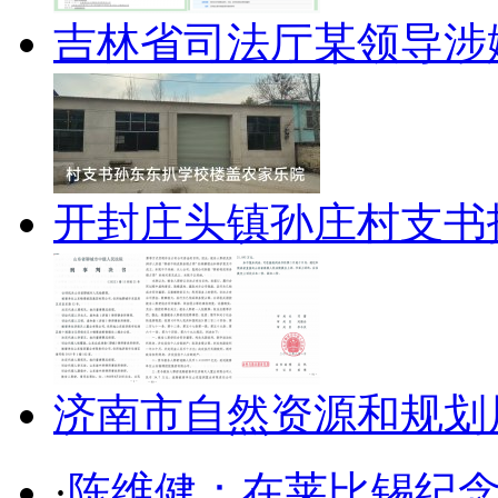
吉林省司法厅某领导涉
开封庄头镇孙庄村支书
济南市自然资源和规划
·
陈维健：在莱比锡纪