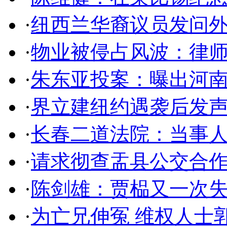
·
纽西兰华裔议员发问
·
物业被侵占风波：律
·
朱东亚投案：曝出河南
·
界立建纽约遇袭后发
·
长春二道法院：当事
·
请求彻查盂县公交合
·
陈剑雄：贾榀又一次
·
为亡兄伸冤 维权人士