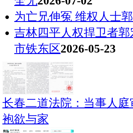
全无
2026-07-02
为亡兄伸冤 维权人士
吉林四平人权捍卫者郭
市铁东区
2026-05-23
长春二道法院：当事人庭
袍欲与家