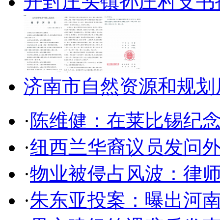
开封庄头镇孙庄村支书
济南市自然资源和规划
·
陈维健：在莱比锡纪
·
纽西兰华裔议员发问
·
物业被侵占风波：律
·
朱东亚投案：曝出河南