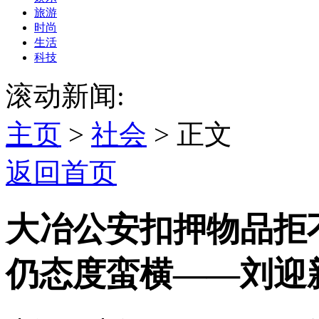
旅游
时尚
生活
科技
滚动新闻:
主页
>
社会
> 正文
返回首页
大冶公安扣押物品拒
仍态度蛮横——刘迎