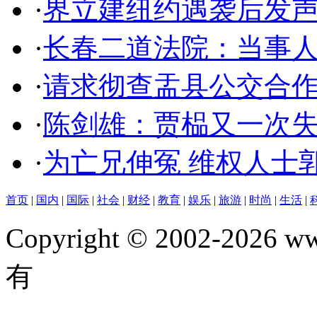
·
界立建纽约遇袭后发
·
长春二道法院：当事
·
请求彻查盂县公交合
·
陈剑雄：贾榀又一次
·
为亡兄伸冤 维权人士
首页
|
国内
|
国际
|
社会
|
财经
|
教育
|
娱乐
|
旅游
|
时尚
|
生活
|
Copyright © 2002-202
有