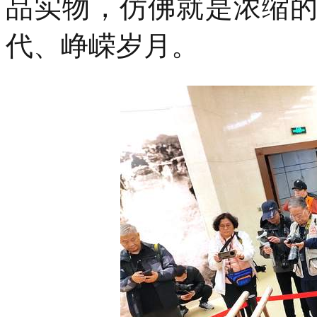
品实物，仿佛就是浓缩
代、峥嵘岁月。