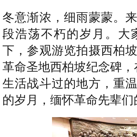
冬意渐浓，细雨蒙蒙。
段浩荡不朽的岁月。大
下，参观游览拍摄西柏
革命圣地西柏坡纪念碑，
生活战斗过的地方，重
的岁月，缅怀革命先辈们