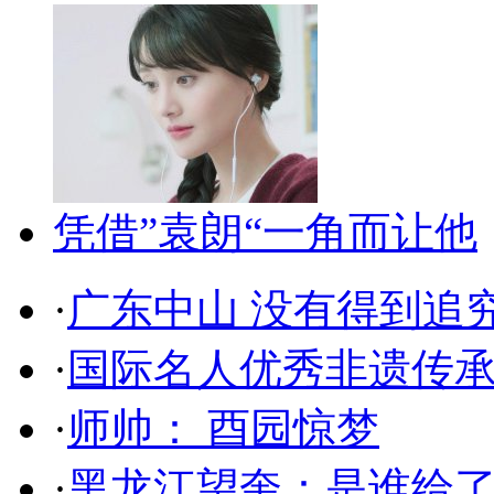
凭借”袁朗“一角而让他
·
广东中山 没有得到追
·
国际名人优秀非遗传承
·
师帅： 酉园惊梦
·
黑龙江望奎：是谁给