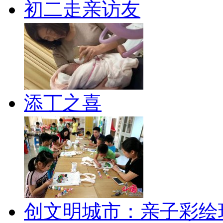
初二走亲访友
添丁之喜
创文明城市：亲子彩绘